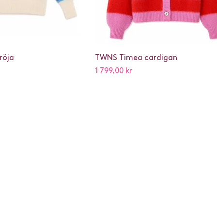
röja
TWNS Timea cardigan
Pris
1 799,00 kr