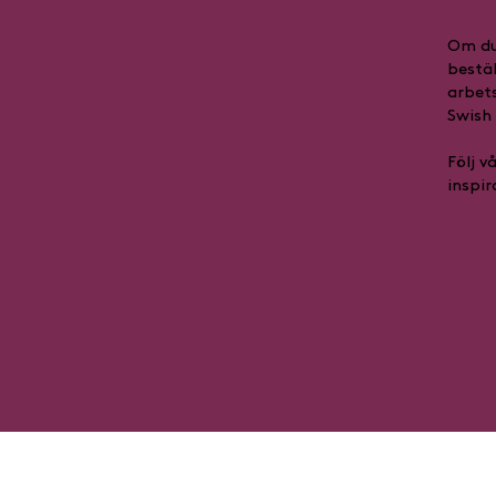
Om du 
bestäl
arbets
Swish 
Följ v
inspir