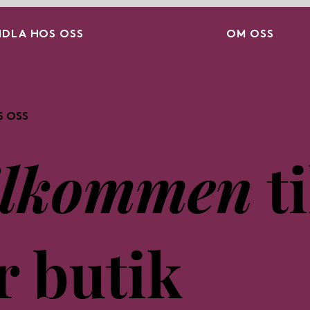
DLA HOS OSS
OM OSS
S OSS
älkommen
ti
r butik