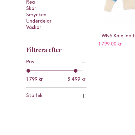
Rea
Skor
Smycken
Underdelar
Väskor
TWNS Kale ice t
Pris
1 799,00 kr
Filtrera efter
Pris
1 799 kr
3 499 kr
Storlek
L
M
S
XS