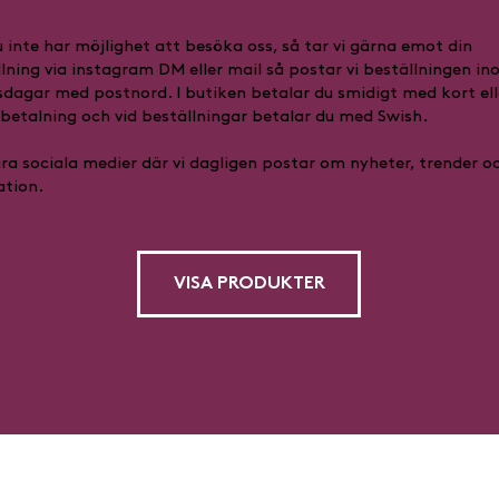
inte har möjlighet att besöka oss, så tar vi gärna emot din
lning via instagram DM eller mail så postar vi beställningen in
dagar med postnord. I butiken betalar du smidigt med kort ell
betalning och vid beställningar betalar du med Swish.
åra sociala medier där vi dagligen postar om nyheter, trender o
ation.
VISA PRODUKTER