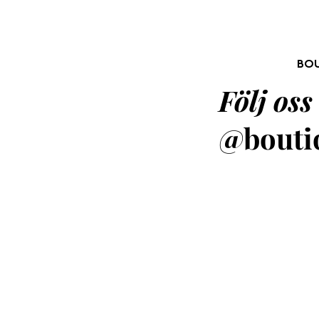
BOU
Följ oss
@boutiq